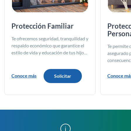
Protección Familiar
Protecc
Person
Te ofrecemos seguridad, tranquilidad y
respaldo económico que garantice el
Te permite d
estilo de vida y educación de tus hijos
asegurado p
ante un evento imprevisto.
consecuenci
(invalidez 
indemnizar 
Conoce más
Conoce má
Solicitar
en caso de s