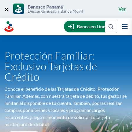
Skip
to
Banesco Panamá
Ver
content
Descarga nuestra Banca Móvil
Banca en Línea
Protección Familiar:
Exclusivo Tarjetas de
Crédito
Conoce el beneficio de las Tarjetas de Crédito: Protección
Familiar. Además, con nuestra tarjeta de débito, tus gastos se
limitan al disponible de tu cuenta. También, podrás realizar
compras por internet y locales y programar cargos
recurrentes. ¡Llegó el momento de solicitar tu tarjeta
mastercard de débito!