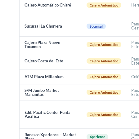
Cajero Automático Chitré
Her
Cajero Automático
Pan
Sucursal La Chorrera
Sucursal
Oes
Cajero Plaza Nuevo
Pan
Cajero Automático
Tocumen
Est
Pan
Cajero Costa del Este
Cajero Automático
Est
ATM Plaza Millenium
Col
Cajero Automático
S/M Jumbo Market
Pan
Cajero Automático
Mañanitas
Est
Edif. Pacific Center Punta
Pan
Cajero Automático
Pacífica
Cen
Banesco Xperience – Market
Pan
Xperience
Plaza
Oes