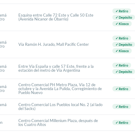
✓ Retiro
amá
Esquina entre Calle 72 Este y Calle 50 Este
✓ Depósito
tro
(Avenida Nicanor de Obarrio)
✓ Kiosco
✓ Retiro
amá
Vía Ramón H. Jurado, Mall Pacific Center
✓ Depósito
tro
✓ Kiosco
✓ Retiro
amá
Entre Vía España y calle 57 Este, frente a la
tro
estación del metro de Vía Argentina
✓ Depósito
Centro Comercial PH Metro Plaza, Vía 12 de
amá
octubre y la Avenida La Pulida, Corregimiento de
✓ Retiro
tro
Pueblo Nuevo
amá
Centro Comercial Los Pueblos local No. 2 (al lado
✓ Retiro
e
del Sacks)
Centro Comercial Millenium Plaza, después de
ón
✓ Retiro
los Cuatro Altos