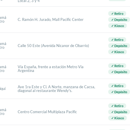
Local 2, 3 y 4
✓ Retiro
amá
C. Ramón H. Jurado, Mall Pacific Center
✓ Depósito
tro
✓ Kiosco
✓ Retiro
amá
Calle 50 Este (Avenida Nicanor de Obarrio)
✓ Depósito
tro
✓ Kiosco
✓ Retiro
amá
Vía España, frente a estación Metro Vía
tro
Argentina
✓ Depósito
✓ Retiro
Ave 1ra Este y Cl. A Norte, manzana de Cacsa,
iquí
diagonal al restaurante Wendy's.
✓ Depósito
✓ Retiro
amá
Centro Comercial Multiplaza Pacific
✓ Depósito
tro
✓ Kiosco