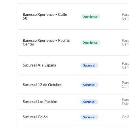
Banesco Xperience – Calle
Pan
Xperience
50
Cen
Banesco Xperience – Pacific
Pan
Xperience
Center
Cen
Pan
Sucursal Vía España
Sucursal
Cen
Pan
Sucursal 12 de Octubre
Sucursal
Cen
Pan
Sucursal Los Pueblos
Sucursal
Est
Sucursal Colón
Col
Sucursal