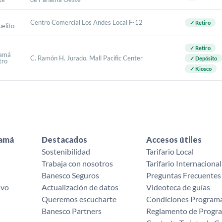
Centro Comercial Los Andes Local F-12
✓ Retiro
elito
✓ Retiro
amá
C. Ramón H. Jurado, Mall Pacific Center
✓ Depósito
tro
✓ Kiosco
namá
Destacados
Accesos útiles
Sostenibilidad
Tarifario Local
Trabaja con nosotros
Tarifario Internacional
Banesco Seguros
Preguntas Frecuentes
ivo
Actualización de datos
Videoteca de guías
Queremos escucharte ‌
Condiciones Programa
Banesco Partners
Reglamento de Progra