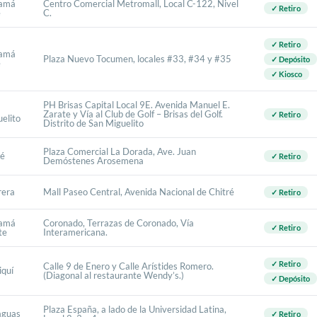
amá
Centro Comercial Metromall, Local C-122, Nivel
✓ Retiro
e
C.
✓ Retiro
amá
Plaza Nuevo Tocumen, locales #33, #34 y #35
✓ Depósito
e
✓ Kiosco
PH Brisas Capital Local 9E. Avenida Manuel E.
Zarate y Vía al Club de Golf – Brisas del Golf.
✓ Retiro
elito
Distrito de San Miguelito
Plaza Comercial La Dorada, Ave. Juan
lé
✓ Retiro
Demóstenes Arosemena
rera
Mall Paseo Central, Avenida Nacional de Chitré
✓ Retiro
amá
Coronado, Terrazas de Coronado, Vía
✓ Retiro
te
Interamericana.
✓ Retiro
Calle 9 de Enero y Calle Arístides Romero.
iquí
(Diagonal al restaurante Wendy’s.)
✓ Depósito
Plaza España, a lado de la Universidad Latina,
aguas
✓ Retiro