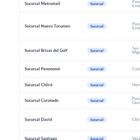
Pan
Sucursal Metromall
Sucursal
Est
Pan
Sucursal Nuevo Tocumen
Sucursal
Est
San
Sucursal Brisas del Golf
Sucursal
Migu
Sucursal Penonomé
Coc
Sucursal
Sucursal Chitré
Her
Sucursal
Pan
Sucursal Coronado
Sucursal
Oes
Sucursal David
Chir
Sucursal
Sucursal Santiago
Ver
Sucursal