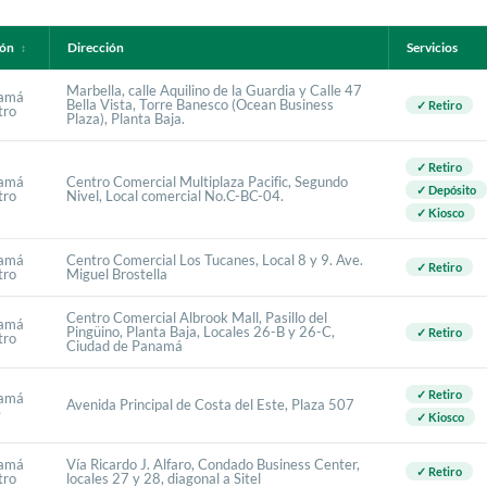
ión
Dirección
Servicios
↕
Marbella, calle Aquilino de la Guardia y Calle 47
amá
Bella Vista, Torre Banesco (Ocean Business
✓ Retiro
tro
Plaza), Planta Baja.
✓ Retiro
amá
Centro Comercial Multiplaza Pacific, Segundo
✓ Depósito
tro
Nivel, Local comercial No.C-BC-04.
✓ Kiosco
amá
Centro Comercial Los Tucanes, Local 8 y 9. Ave.
✓ Retiro
tro
Miguel Brostella
Centro Comercial Albrook Mall, Pasillo del
amá
Pingüino, Planta Baja, Locales 26-B y 26-C,
✓ Retiro
tro
Ciudad de Panamá
✓ Retiro
amá
Avenida Principal de Costa del Este, Plaza 507
e
✓ Kiosco
amá
Vía Ricardo J. Alfaro, Condado Business Center,
✓ Retiro
tro
locales 27 y 28, diagonal a Sitel