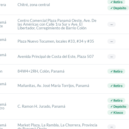
✓ Retiro
rera
Chitré, zona central
✓ Depósito
Centro Comercial Plaza Panamá Oeste, Ave. De
amá
las Américas con Calle 1ra Sur y Ave. El
—
te
Libertador, Corregimiento de Barrio Colón
amá
Plaza Nuevo Tocumen, locales #33, #34 y #35
—
e
amá
Avenida Principal de Costa del Este, Plaza 507
—
e
ón
84W4+2RH, Colón, Panamá
✓ Retiro
amá
Mañanitas, Av. José María Torrijos, Panamá
✓ Retiro
e
✓ Retiro
amá
C. Ramon H. Jurado, Panamá
✓ Depósito
tro
✓ Kiosco
amá
Market Plaza, La Rambla, La Chorrera, Provincia
—
te
de Panamá Oeste