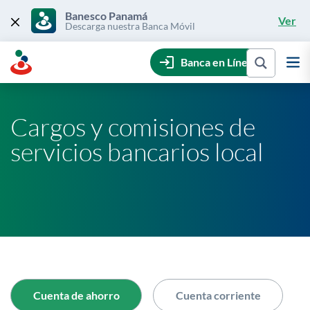
Skip
to
Banesco Panamá
Ver
content
Descarga nuestra Banca Móvil
Banca en Línea
Cargos y comisiones de
servicios bancarios local
Cuenta de ahorro
Cuenta corriente