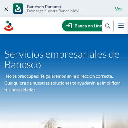
Skip
to
Banesco Panamá
Ver
content
Descarga nuestra Banca Móvil
Banca en Línea
Servicios empresariales de
Banesco
¡No te preocupes! Te guiaremos en la dirección correcta.
Cualquiera de nuestras soluciones te ayudarán a simplificar
tus necesidades