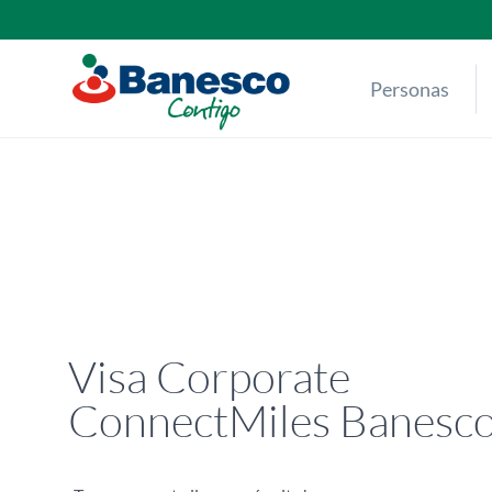
Skip
to
content
Personas
Visa Corporate
ConnectMiles Banesc