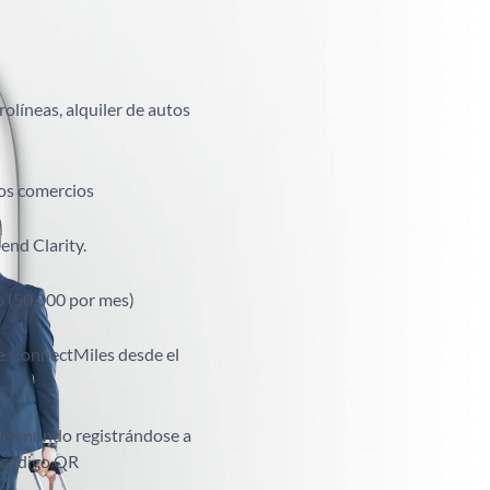
rolíneas, alquiler de autos
los comercios
end Clarity.
 (50,000 por mes)
e ConnectMiles desde el
del mundo registrándose a
u código QR