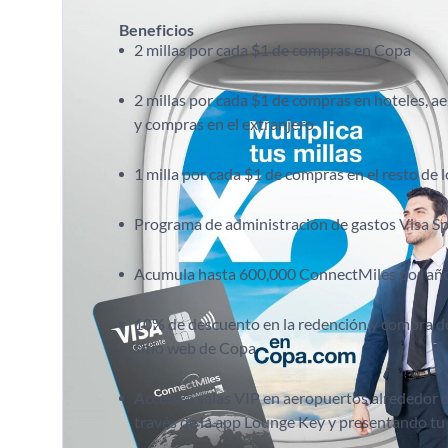
Beneficios
2 millas por cada $1 de compras en Copa
2 millas por cada $1 de compras en hoteles, ae
y compras en el extranjero
1 milla por cada $1 de compras en el resto de 
Programa de administración de gastos Visa Sp
Acumula hasta 600,000 ConnectMiles por año
10% de descuento en la redención y compra d
sitio web de Copa
Acceso a salas VIP en aeropuertos alrededor 
través de la app Lounge Key y presentando t