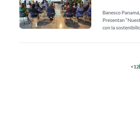
Banesco Panamá, L
Presentan “Nuest
con la sostenibil
<
1
2