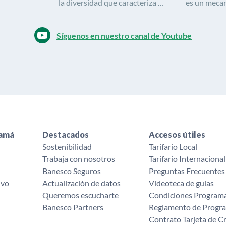
la diversidad que caracteriza a
es un meca
este maravilloso país, a través
utilizamos p
de sus vestidos y las
transformac
Síguenos en nuestro canal de Youtube
tradiciones vinculadas a los
mediante l
mismos.
Buscamos ca
para mejor 
y jóvenes»
namá
Destacados
Accesos útiles
Sostenibilidad
Tarifario Local
Trabaja con nosotros
Tarifario Internacional
Banesco Seguros
Preguntas Frecuentes
ivo
Actualización de datos
Videoteca de guías
Queremos escucharte ‌
Condiciones Programa
Banesco Partners
Reglamento de Progra
Contrato Tarjeta de C