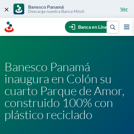
Skip
to
Banesco Panamá
Ver
content
Descarga nuestra Banca Móvil
Banca en Línea
Banesco Panamá
inaugura en Colón su
cuarto Parque de Amor,
construido 100% con
plástico reciclado