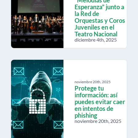
“Melodías de
Esperanza” junto a
la Red de
Orquestas y Coros
Juveniles en el
Teatro Nacional
diciembre 4th, 2025
noviembre 20th, 2025
Protege tu
información: así
puedes evitar caer
en intentos de
phishing
noviembre 20th, 2025